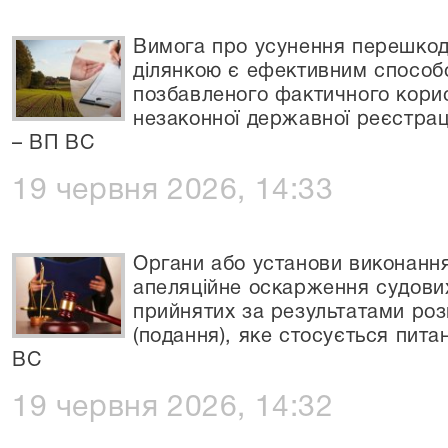
Вимога про усунення перешкод
ділянкою є ефективним способо
позбавленого фактичного кори
незаконної державної реєстрац
– ВП ВС
19 червня 2026, 14:33
Органи або установи виконання
апеляційне оскарження судових 
прийнятих за результатами роз
(подання), яке стосується пит
ВС
19 червня 2026, 14:32