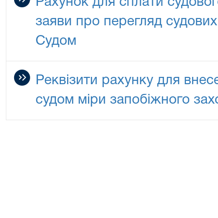
Рахунок для сплати судовог
заяви про перегляд судови
Судом
Реквізити рахунку для внес
судом міри запобіжного захо