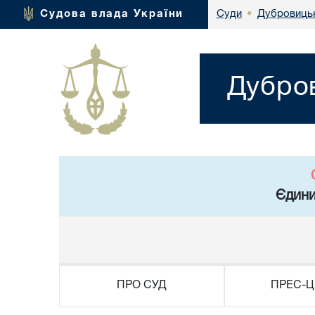
Дубровицьк
Судова влада України
Суди
•
Дубров
Єдини
ПРО СУД
ПРЕС-Ц