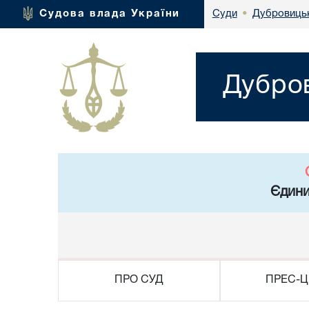
Дубровицьк
Судова влада України
Суди
•
Дубров
Єдини
ПРО СУД
ПРЕС-Ц