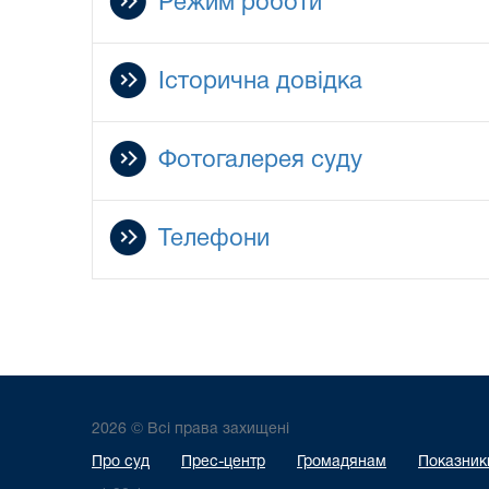
Режим роботи
Історична довідка
Фотогалерея суду
Телефони
2026 © Всі права захищені
Про суд
Прес-центр
Громадянам
Показники