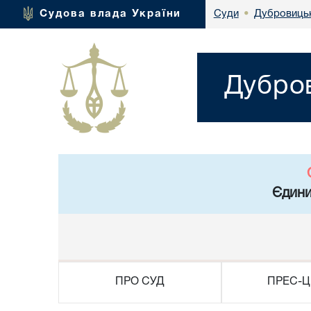
Дубровицьк
Судова влада України
Суди
•
Дубров
Єдини
ПРО СУД
ПРЕС-Ц