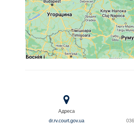
Адреса
dr.rv.court.gov.ua
036