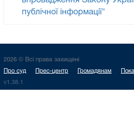
впровадження Закону Украї
публічної інформації"
2026 © Всі права захищені
Про суд
Прес-центр
Громадянам
Пока
v1.38.1