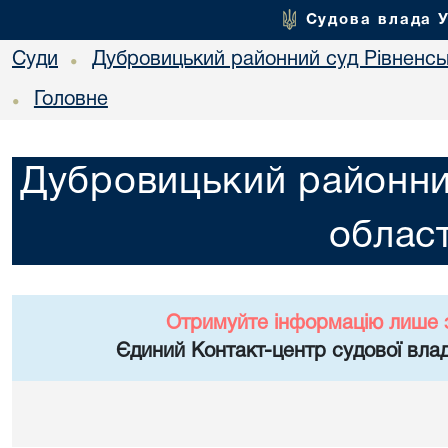
Судова влада 
Суди
Дубровицький районний суд Рівненськ
•
Головне
•
Дубровицький районний
област
Отримуйте інформацію лише 
Єдиний Контакт-центр судової влад