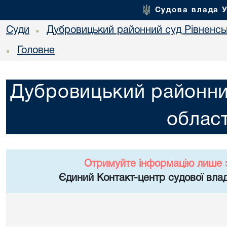
Судова влада 
Суди
Дубровицький районний суд Рівненськ
•
Головне
•
Дубровицький районний
област
Отримуйте інформацію лише 
Єдиний Контакт-центр судової влад