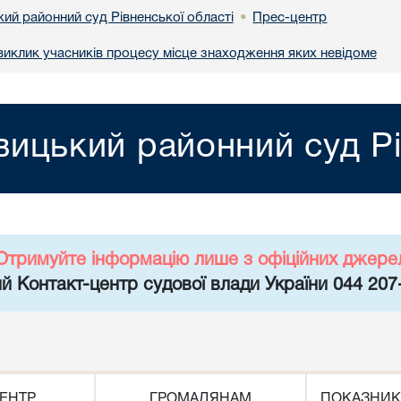
ий районний суд Рівненської області
Прес-центр
•
иклик учасників процесу місце знаходження яких невідоме
ицький районний суд Рі
Отримуйте інформацію лише з офіційних джере
й Контакт-центр судової влади України 044 207
ЕНТР
ГРОМАДЯНАМ
ПОКАЗНИК