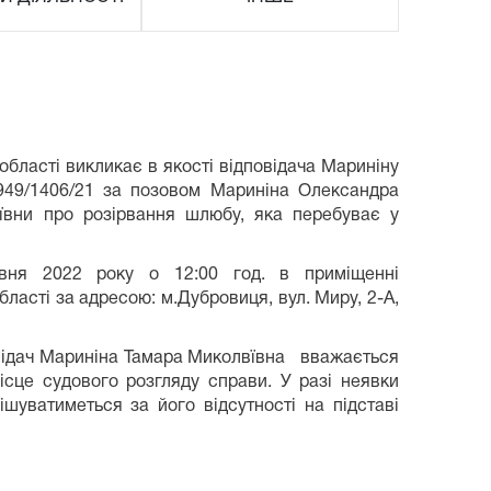
бласті викликає в якості відповідача Мариніну
949/1406/21 за позовом Мариніна Олександра
ївни про розірвання шлюбу, яка перебуває у
авня 2022 року о 12:00 год. в приміщенні
ласті за адресою: м.Дубровиця, вул. Миру, 2-А,
відач Мариніна Тамара Миколвївна вважається
сце судового розгляду справи. У разі неявки
ішуватиметься за його відсутності на підставі