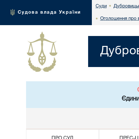
Дубровицьк
Суди
•
Судова влада України
Оголошення про в
•
Дубров
Єдини
ПРО СУД
ПРЕС-Ц