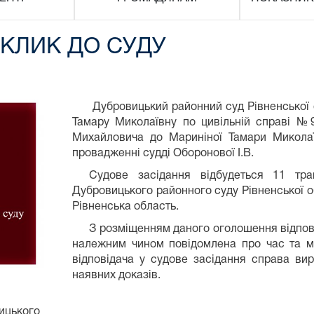
КЛИК ДО СУДУ
Дубровицький районний суд Рівненської о
Тамару Миколаївну по цивільній справі №
Михайловича до Мариніної Тамари Микола
провадженні судді Оборонової І.В.
Судове засідання відбудеться 11 тр
Дубровицького районного суду Рівненської об
Рівненська область.
З розміщенням даного оголошення відпо
належним чином повідомлена про час та мі
відповідача у судове засідання справа вир
наявних доказів.
ицького