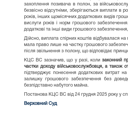
захоплення позивача в полон, за військовосл
безвісно відсутніми, зберігаються виплати в р
років, інших щомісячних додаткових видів грош
вислуги років і норм грошового забезпечення
додаткові та інші види грошового забезпечення,
Дійсно, виплата спірних коштів відбувалася на 
мала право лише на частку грошового забезпече
після звільнення з полону, що відповідає принци
КЦС ВС зазначив, що у разі, коли
законний п
частки доходу військовослужбовця, а також 
підтверджує понесення додаткових витрат на 
залишку грошового забезпечення без доведе
безпідставно набутого майна.
Постанова КЦС ВС від 24 грудня 2025 року у с
Верховний Суд