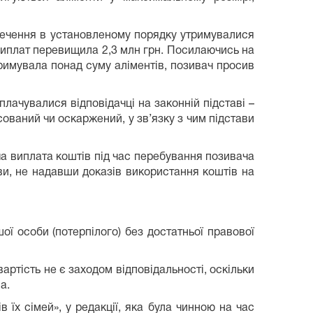
печення в установленому порядку утримувалися
 виплат перевищила 2,3 млн грн. Посилаючись на
тримувала понад суму аліментів, позивач просив
плачувалися відповідачці на законній підставі –
ований чи оскаржений, у зв’язку з чим підстави
ча виплата коштів під час перебування позивача
ави, не надавши доказів використання коштів на
ої особи (потерпілого) без достатньої правової
ртість не є заходом відповідальності, оскільки
а.
в їх сімей», у редакції, яка була чинною на час