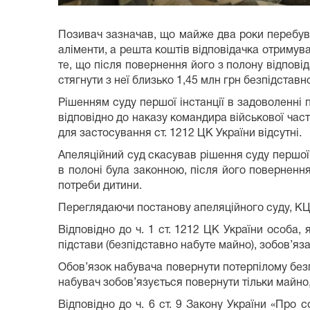
Позивач зазначав, що майже два роки перебув
аліменти, а решта коштів відповідачка отримув
те, що після повернення його з полону відпові
стягнути з неї близько 1,45 млн грн безпідставн
Рішенням суду першої інстанції в задоволенні п
відповідно до наказу командира військової час
для застосування ст. 1212 ЦК України відсутні.
Апеляційний суд скасував рішення суду першої 
в полоні була законною, після його повернення
потреби дитини.
Переглядаючи постанову апеляційного суду, КЦ
Відповідно до ч. 1 ст. 1212 ЦК України особа,
підстави (безпідставно набуте майно), зобов’яз
Обов’язок набувача повернути потерпілому безп
набувач зобов’язується повернути тільки майно, 
Відповідно до ч. 6 ст. 9 Закону України «Про с