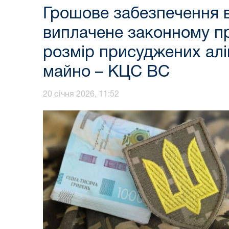
Грошове забезпечення в
виплачене законному пр
розмір присуджених алім
майно – КЦС ВС
20 січня 2026, 11:52