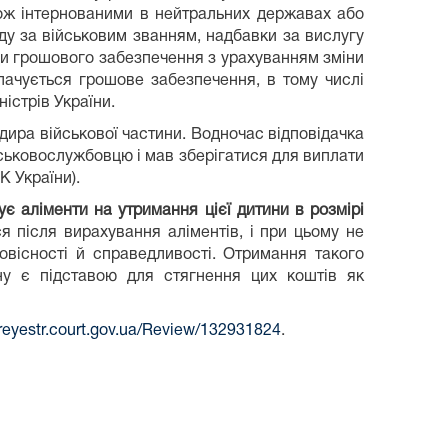
кож інтернованими в нейтральних державах або
аду за військовим званням, надбавки за вислугу
иди грошового забезпечення з урахуванням зміни
лачується грошове забезпечення, в тому числі
істрів України.
ндира військової частини. Водночас відповідачка
йськовослужбовцю і мав зберігатися для виплати
К України).
ує аліменти на утримання цієї дитини в розмірі
я після вирахування аліментів, і при цьому не
овісності й справедливості. Отримання такого
ну є підставою для стягнення цих коштів як
/reyestr.court.gov.ua/Review/132931824
.