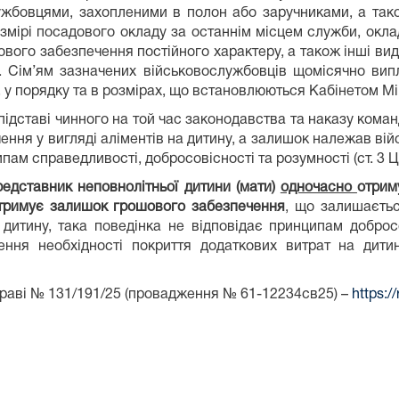
ужбовцями, захопленими в полон або заручниками, а та
озмірі посадового окладу за останнім місцем служби, окл
ового забезпечення постійного характеру, а також інші в
. Сім’ям зазначених військовослужбовців щомісячно вип
 у порядку та в розмірах, що встановлюються Кабінетом Мін
підставі чинного на той час законодавства та наказу кома
ння у вигляді аліментів на дитину, а залишок належав ві
пам справедливості, добросовісності та розумності (ст. 3 Ц
редставник неповнолітньої дитини (мати)
одночасно
отрим
отримує залишок грошового забезпечення
, що залишаєтьс
дитину, така поведінка не відповідає принципам доброс
ння необхідності покриття додаткових витрат на дити
праві № 131/191/25 (провадження № 61-12234св25) –
https:/