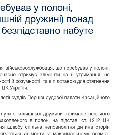
бував у полоні,
ишній дружині) понад
 безпідставно набуте
я військовослужбовця, що перебував у полоні,
очасно отримує аліменти на її утримання, не
ості й розумності, та є підставою для стягнення
2 ЦК України.
легії суддів Першої судової палати Касаційного
ягнути з колишньої дружини отримане нею його
ахопленого в полон, на підставі ст. 1212 ЦК
ння шлюбу спільна неповнолітня дитина сторін
ягуються аліменти у максимальному розмірі,