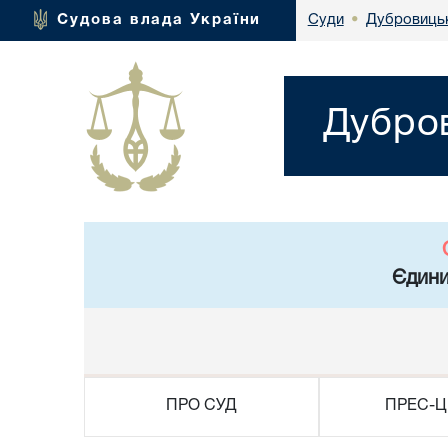
Дубровицьк
Судова влада України
Суди
•
Дубров
Єдини
ПРО СУД
ПРЕС-Ц