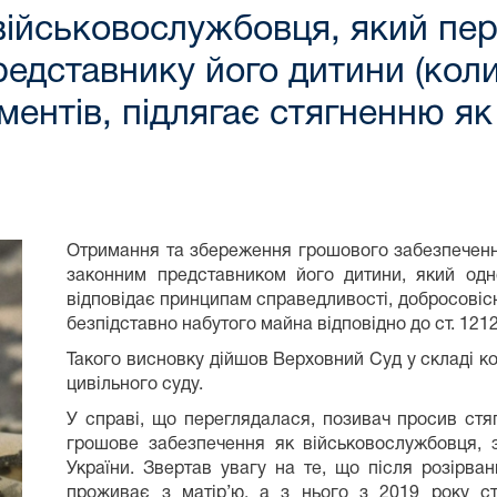
ійськовослужбовця, який пере
едставнику його дитини (кол
ентів, підлягає стягненню як
Отримання та збереження грошового забезпеченн
законним представником його дитини, який одн
відповідає принципам справедливості, добросовісн
безпідставно набутого майна відповідно до ст. 121
Такого висновку дійшов Верховний Суд у складі ко
цивільного суду.
У справі, що переглядалася, позивач просив ст
грошове забезпечення як військовослужбовця, з
України. Звертав увагу на те, що після розірва
проживає з матір’ю, а з нього з 2019 року ст