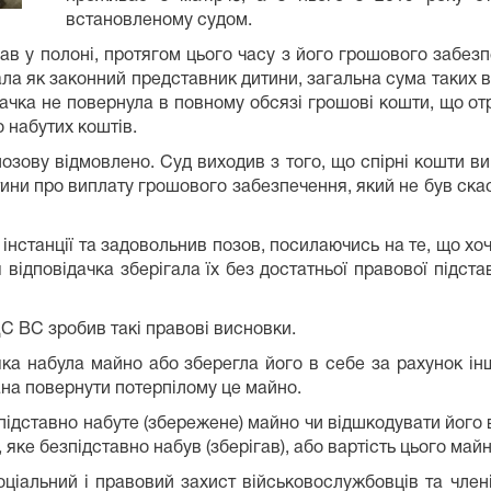
встановленому судом.
ав у полоні, протягом цього часу з його грошового забез
ала як законний представник дитини, загальна сума таких
дачка не повернула в повному обсязі грошові кошти, що о
о набутих коштів.
озову відмовлено. Суд виходив з того, що спірні кошти ви
тини про виплату грошового забезпечення, який не був скас
інстанції та задовольнив позов, посилаючись на те, що хо
 відповідачка зберігала їх без достатньої правової підст
С ВС зробив такі правові висновки.
 яка набула майно або зберегла його в себе за рахунок інш
ана повернути потерпілому це майно.
ідставно набуте (збережене) майно чи відшкодувати його ва
яке безпідставно набув (зберігав), або вартість цього майн
оціальний і правовий захист військовослужбовців та члені