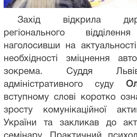
Захід відкрила дир
регіонального відділе
наголосивши на актуальності
необхідності зміцнення авт
зокрема. Суддя Львів
адміністративного суду
О
вступному слові коротко озн
зросту комунікаційної акти
України та закликав до акт
семінару. Практичний психол