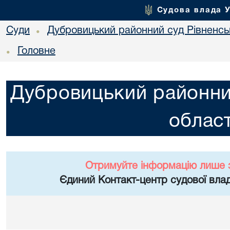
Судова влада 
Суди
Дубровицький районний суд Рівненськ
•
Головне
•
Дубровицький районний
област
Отримуйте інформацію лише 
Єдиний Контакт-центр судової влад