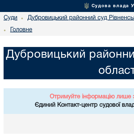
Судова влада 
Суди
Дубровицький районний суд Рівненськ
•
Головне
•
Дубровицький районний
област
Отримуйте інформацію лише 
Єдиний Контакт-центр судової влад