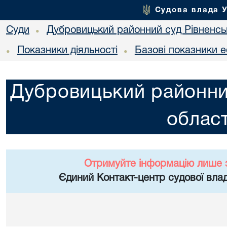
Судова влада 
Суди
Дубровицький районний суд Рівненськ
•
Показники діяльності
Базові показники е
•
•
Дубровицький районний
област
Отримуйте інформацію лише 
Єдиний Контакт-центр судової влад