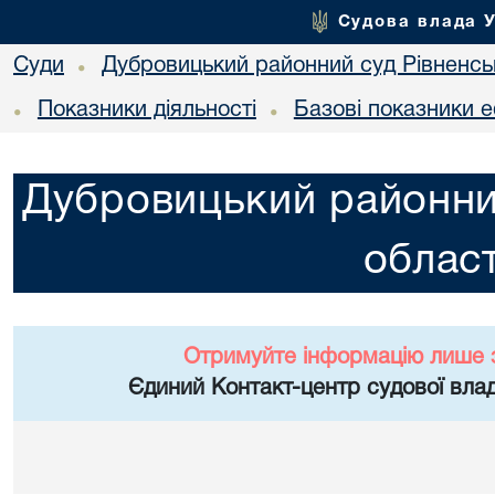
Судова влада 
Суди
Дубровицький районний суд Рівненськ
•
Показники діяльності
Базові показники е
•
•
Дубровицький районний
област
Отримуйте інформацію лише 
Єдиний Контакт-центр судової влад