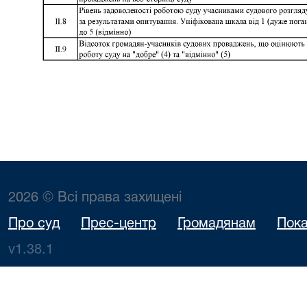
2026 © Всі права захищені
Про суд
Прес-центр
Громадянам
Пока
v1.38.1